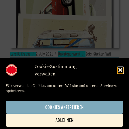
Author
Posted
Categories
Tags
Lars P. Krause
2. July 2021
Unkategorisiert
Sets
,
Sticker
,
VAN
on
Cookie-Zustimmung
verwalten
Wir verwenden Cookies, um unsere Website und unseren Service zu
optimieren.
COOKIES AKZEPTIEREN
ABLEHNEN
Member of