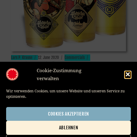
Author
Posted
Categories
Lars P. Krause
12. June 2020
Commercials
Tags
on
becher
,
Bier
,
elbufer
,
filmnächte
,
Radeberger
Cookie-Zustimmung
verwalten
Wir verwenden Cookies, um unsere Website und unseren Service zu
optimieren.
COOKIES AKZEPTIEREN
ABLEHNEN
Member of