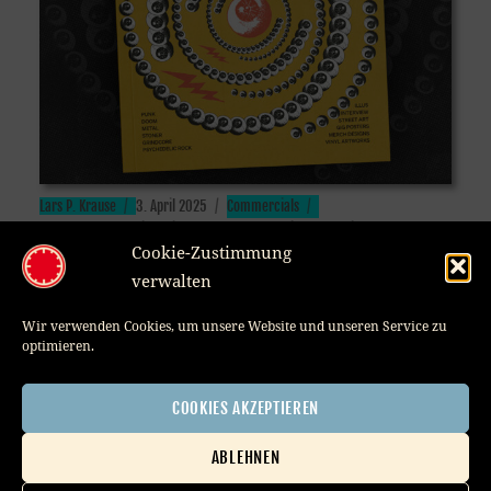
Author
Posted
Categories
Lars P. Krause
3. April 2025
Commercials
Tags
on
Artbook
,
Book
,
design
,
Gigposter
,
RAW Stuff
,
Siebdruck
,
silkscreen
Cookie-Zustimmung
verwalten
Wir verwenden Cookies, um unsere Website und unseren Service zu
optimieren.
COOKIES AKZEPTIEREN
ABLEHNEN
Member of