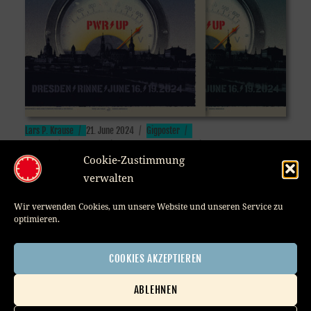
Author
Posted
Categories
Lars P. Krause
21. June 2024
Gigposter
Tags
on
ACDC
,
design
,
Dresden
,
Gigposter
,
Lars P. Krause
,
silkscreen
Cookie-Zustimmung
verwalten
Wir verwenden Cookies, um unsere Website und unseren Service zu
optimieren.
COOKIES AKZEPTIEREN
ABLEHNEN
Member of