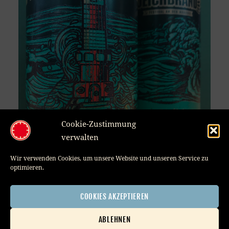
Cookie-Zustimmung
verwalten
Wir verwenden Cookies, um unsere Website und unseren Service zu
optimieren.
Posted
1. December 2023
on
COOKIES AKZEPTIEREN
Post
PREVIOUS
NEXT
ABLEHNEN