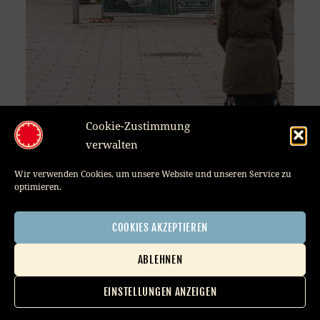
Cookie-Zustimmung
verwalten
Wir verwenden Cookies, um unsere Website und unseren Service zu
optimieren.
Posted
9. February 2022
on
COOKIES AKZEPTIEREN
Post
PREVIOUS
NEXT
ABLEHNEN
navigation
50 Kubikzentimeter
VEGAN ROCK YOU
Previous
Next
Member of
EINSTELLUNGEN ANZEIGEN
post:
post:
COVER
Impressum
Datenschutzerklärung
AGB
Cookie-Richtlinie (EU)
Benutzerkonto