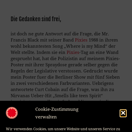
Die Gedanken sind frei,
ist doch ne gute Antwort auf die Frage, die Mr.
Francis Black mit seiner Band
Pixies
1988 in ihrem
wohl bekanntesten Song „Where is my Mind“ der
Welt stellte. Indem sie ein
Pixies
-Tag an eine Wand
gesprueht hat, hat die Polizistin auf meinem Pixies-
Poster mit ihrer Spraydose gerade selber gegen die
Regeln der Legislative verstossen. Gedruckt wurde
mein Poster fuer die Berliner Show mit fünf Sieben
in zwei verschiedenen Farbvarianten. Uebrigens
antwortete Curt Cobain auf die Frage, was ihn zu
Nirvanas Ueber-Hit „Smells like teen Spirit“
inspirierte, er wollte einfach so klingen wie die
Pixies
…
Cookie-Zustimmung
verwalten
Posted
8. October 2013
Wir verwenden Cookies, um unsere Website und unseren Service zu