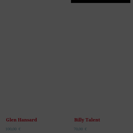
Glen Hansard
Billy Talent
100,00
€
70,00
€