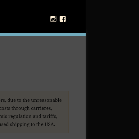
Instagram
Facebook
rs, due to the unreasonable
 costs through carrieres,
is regulation and tariffs,
sed shipping to the USA.