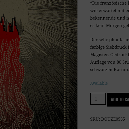
“Die französische
wie erwartet mit 
bekennende und n
es kein Morgen ge
Der sehr phantasie-
farbige Siebdruck
Magister. Gedruckt
Auflage von 80 St
schwarzen Karton
Available
Zaz
ADD TO C
quantity
SKU:
DOUZE0535