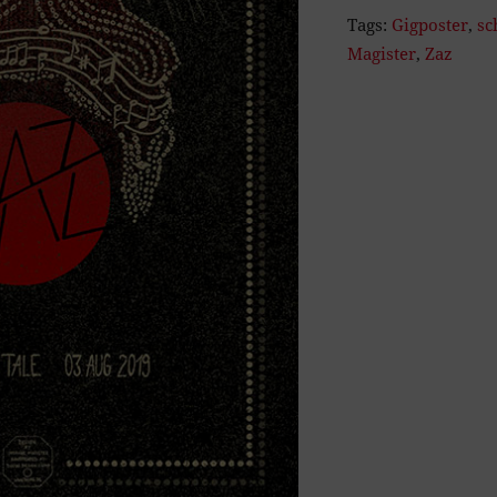
Tags:
Gigposter
,
sc
Magister
,
Zaz