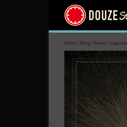
Home
/
Shop
/
Poster
/
Gigpost