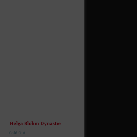
Helga Blohm Dynastie
Sold Out