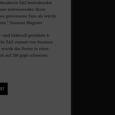
 Musikerin ZAZ beeindruckte
einer mitreissenden Show
eu gewonnene Fans als würde
ben.” Susanne Magister
 und liebevoll gestaltete 4-
 für ZAZ stammt von Susanne
 wurde das Poster in einer
ück auf 260 g/qm schweren,
.
ART