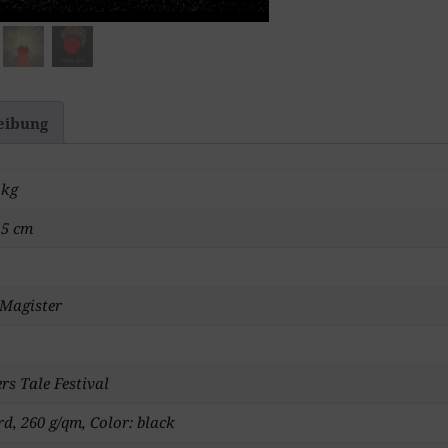
eibung
 kg
,5 cm
Magister
s Tale Festival
d, 260 g/qm, Color: black