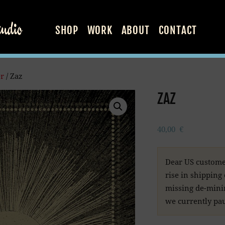
SHOP
WORK
ABOUT
CONTACT
er
/ Zaz
ZAZ
40,00
€
Dear US custome
rise in shipping
missing de-minim
we currently pau