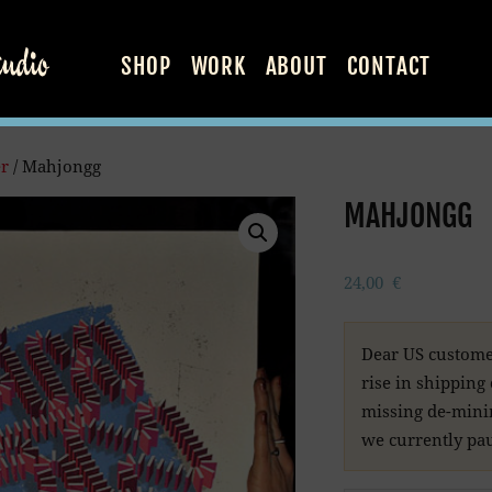
SHOP
WORK
ABOUT
CONTACT
er
/ Mahjongg
MAHJONGG
24,00
€
Dear US custome
rise in shipping
missing de-minim
we currently pau