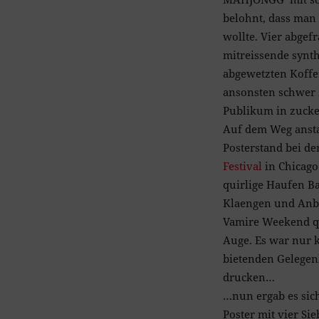
belohnt, dass man
wollte. Vier abgef
mitreissende synt
abgewetzten Koffe
ansonsten schwer 
Publikum in zucke
Auf dem Weg ansta
Posterstand bei de
Festival
in Chicago 
quirlige Haufen 
Klaengen und Anb
Vamire Weekend qu
Auge. Es war nur k
bietenden Gelegen
drucken…
…nun ergab es sich
Poster mit vier Si