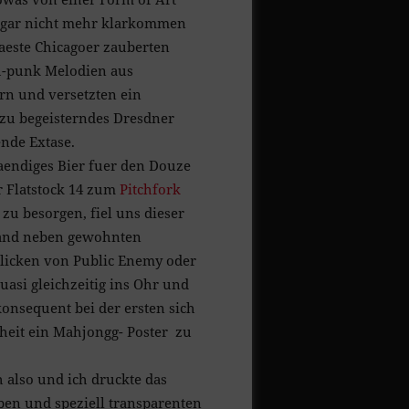
 gar nicht mehr klarkommen
raeste Chicagoer zauberten
h-punk Melodien aus
rn und versetzten ein
zu begeisterndes Dresdner
nde Extase.
endiges Bier fuer den Douze
r Flatstock 14 zum
Pitchfork
zu besorgen, fiel uns dieser
Band neben gewohnten
licken von Public Enemy oder
asi gleichzeitig ins Ohr und
onsequent bei der ersten sich
heit ein Mahjongg- Poster zu
 also und ich druckte das
eben und speziell transparenten