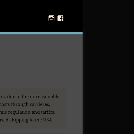
Instagram
Facebook
rs, due to the unreasonable
 costs through carrieres,
is regulation and tariffs,
sed shipping to the USA.