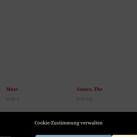
Muse
Sonics, The
50,00
€
Sold Out
ADD TO CART
SOLD OUT
Cookie-Zustimmung verwalten