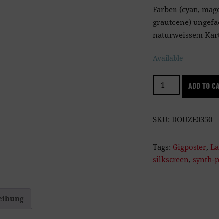
Farben (cyan, mag
grautoene) ungefa
naturweissem Kar
Available
Mahjongg
ADD TO C
quantity
SKU:
DOUZE0350
Tags:
Gigposter
,
La
silkscreen
,
synth-
eibung