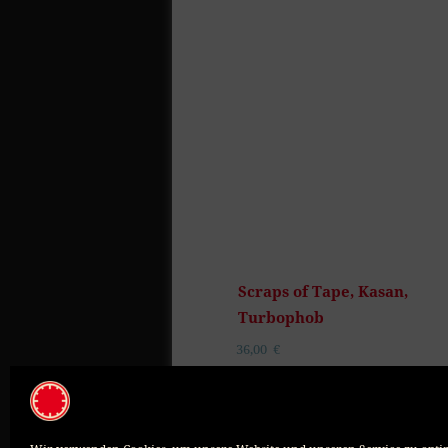
Scraps of Tape, Kasan,
Turbophob
36,00
€
ADD TO CART