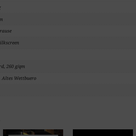
g
cm
Krause
ilkscreen
d, 260 g/qm
, Altes Wettbuero
…