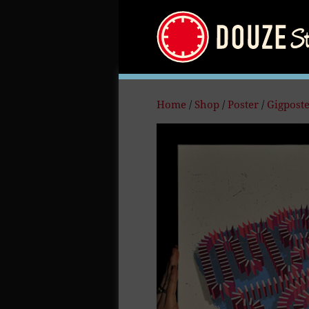
Home
/
Shop
/
Poster
/
Gigpost