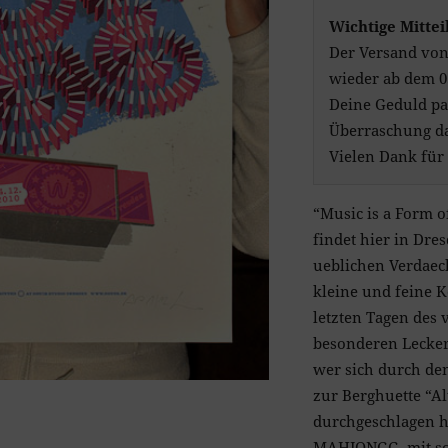
Wichtige Mittei
Der Versand von
wieder ab dem 03
Deine Geduld pa
Überraschung da
Vielen Dank für
“Music is a Form 
findet hier in Dre
ueblichen Verdaec
kleine und feine Ko
letzten Tagen des
besonderen Leckerb
wer sich durch de
zur Berghuette “A
durchgeschlagen h
MAHJONGG mit sow