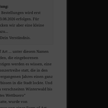
lung:
 Bestellungen wird erst
.08.2026 erfolgen. Für
cken wir aber eine kleine
zu...
 Dein Verständnis.
of Art … unter diesem Namen
sden, die eingeborenen
htigen werden es wissen, eine
nzertreihe statt, die in den
 vergangenen Jahres einen ganz
issen in die Stadt lockte. Und
n verschneiten Winterwald bis
ltes Wettbuero”
atte, wurde von
as von einer Form of Art