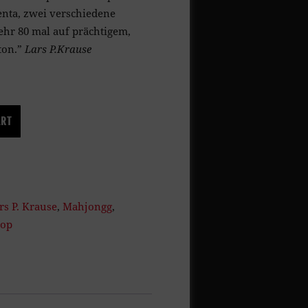
enta, zwei verschiedene
ehr 80 mal auf prächtigem,
ton.”
Lars P.Krause
ART
rs P. Krause
,
Mahjongg
,
pop