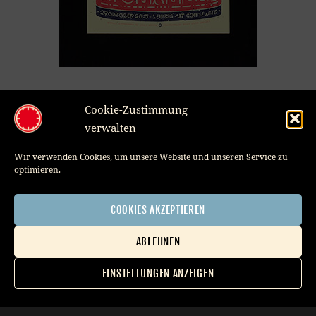
Cookie-Zustimmung
verwalten
Wir verwenden Cookies, um unsere Website und unseren Service zu
optimieren.
COOKIES AKZEPTIEREN
Ufomammut
ABLEHNEN
30,00
€
Member of
ADD TO CART
EINSTELLUNGEN ANZEIGEN
Impressum
Datenschutzerklärung
AGB
Cookie-Richtlinie (EU)
Benutzerkonto