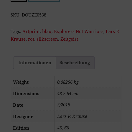
Not
Warriors,
SKU:
DOUZE0538
Poster
Version
Tags:
Artprint
,
blau
,
Explorers Not Warriors
,
Lars P.
quantity
Krause
,
rot
,
silkscreen
,
Zeitgeist
Informationen
Beschreibung
Weight
0,08256 kg
Dimensions
43 × 64 cm
3/2018
Date
Lars P. Krause
Designer
45, 66
Edition