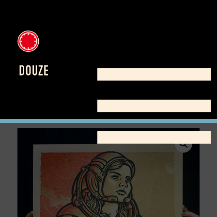
Home
/
Shop
/
Poster
/
Artprint
/ Explorers Not Warriors,
Poster Version