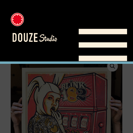
Home
/
Shop
/
Poster
/
Gigposter
/ Blink-182, red Version