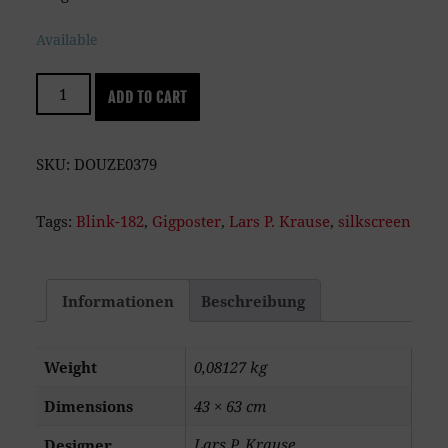
Available
Blink-
ADD TO CART
182,
red
Version
SKU:
DOUZE0379
quantity
Tags:
Blink-182
,
Gigposter
,
Lars P. Krause
,
silkscreen
Informationen
Beschreibung
Weight
0,08127 kg
Dimensions
43 × 63 cm
Lars P. Krause
Designer