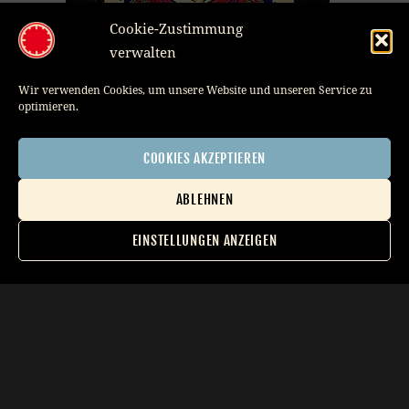
Cookie-Zustimmung
verwalten
Wir verwenden Cookies, um unsere Website und unseren Service zu
optimieren.
COOKIES AKZEPTIEREN
Sankt Gallen Open Air
ABLEHNEN
Member of
30,00
€
EINSTELLUNGEN ANZEIGEN
Impressum
Datenschutzerklärung
AGB
ADD TO CART
Cookie-Richtlinie (EU)
Benutzerkonto